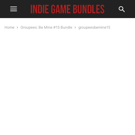
Home
Groupees: Be Mine #15 Bundle
groupeesbemine15